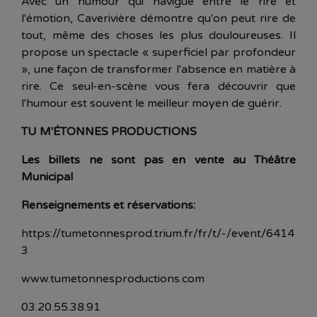
Avec un humour qui navigue entre le rire et
l'émotion, Caverivière démontre qu'on peut rire de
tout, même des choses les plus douloureuses. Il
propose un spectacle « superficiel par profondeur
», une façon de transformer l'absence en matière à
rire. Ce seul-en-scène vous fera découvrir que
l'humour est souvent le meilleur moyen de guérir.
TU M'ÉTONNES PRODUCTIONS
Les billets ne sont pas en vente au Théâtre
Municipal
Renseignements et réservations:
https://tumetonnesprod.trium.fr/fr/t/-/event/6414
3
www.tumetonnesproductions.com
03.20.55.38.91