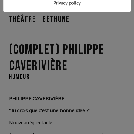
Privacy policy
samedi 31 octobre 2026 à 20h00 /
Théâtre - Béthune
(COMPLET) PHILIPPE
CAVERIVIÈRE
HUMOUR
PHILIPPE CAVERIVIÈRE
"Tu crois que c'est une bonne idée ?"
Nouveau Spectacle