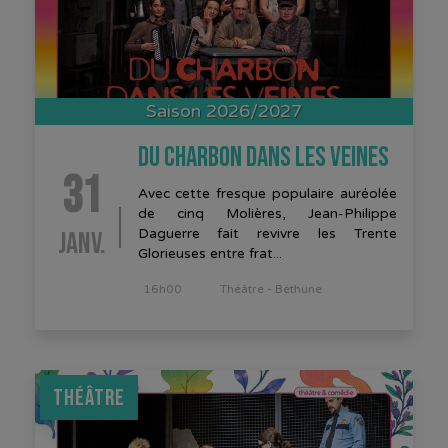
Saison 2026/2027
DU CHARBON DANS LES VEINES
31
Avec cette fresque populaire auréolée
de cinq Molières, Jean-Philippe
JANV.
Daguerre fait revivre les Trente
Glorieuses entre frat...
16h00
Théâtre - Béthune
THÉÂTRE