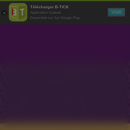
Télécharger B-TICK
MENU
VOIR
Application Gratuite
Disponible sur Sur Google Play