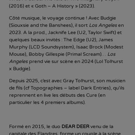
(2016) et « Goth – A History » (2023).
Côté musique, le voyage continue ! Avec Budgie
(Siouxsie and the Banshees), il sort
Los Angeles
en
2023. A la prod., Jacknife Lee (U2, Taylor Swift) et
quelques beaux invités : The Edge (U2), James
Murphy (LCD Soundsystem), Isaac Brock (Modest
Mouse), Bobby Gillespie (Primal Scream)…
Los
Angeles
prend vie sur scène en 2024 (Lol Tolhurst
x Budgie).
Depuis 2025, c’est avec Gray Tolhurst, son musicien
de fils (cf Topographies – label Dark Entries), qu’ils
reprennent en live les débuts des Cure (en
particulier les 4 premiers albums).
Formé en 2015, le duo
DEAR DEER
venu de la
capitale des Flandres, forme un couple à la scène