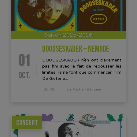
Saison 2025/2026
DOODSESKADER + NEMODE
01
DOODSESKADER n’en ont clairement
pas fini avec le fait de repousser les
OCT.
limites, ils ne font que commencer. Tim
De Gieter e...
20h00
Le Poche - Béthune
CONCERT