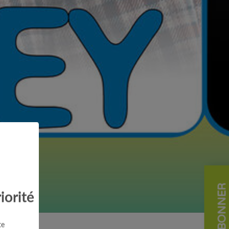
S'ABONNER
iorité
te