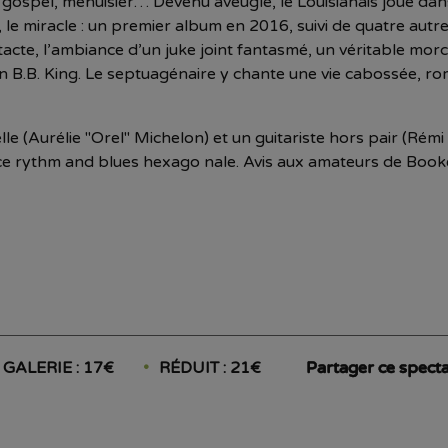
e gospel, menuisier… Devenu aveugle, le Louisianais joue da
, le miracle : un premier album en 2016, suivi de quatre aut
intacte, l’ambiance d’un juke joint fantasmé, un véritable mo
çon B.B. King. Le septuagénaire y chante une vie cabossée, ro
(Aurélie "Orel" Michelon) et un guitariste hors pair (Rémi 
ence rythm and blues hexago nale. Avis aux amateurs de Boo
GALERIE : 17€
RÉDUIT : 21€
Partager ce specta