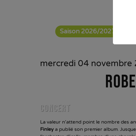
Saison 2026/2027
mercredi 04 novembre 
ROBE
CONCERT
La valeur n’attend point le nombre des an
Finley
a publié son premier album. Jusque-l