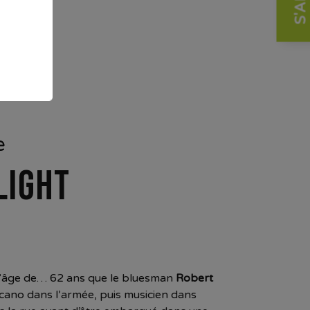
e
LIGHT
à l’âge de… 62 ans que le bluesman
Robert
écano dans l’armée, puis musicien dans