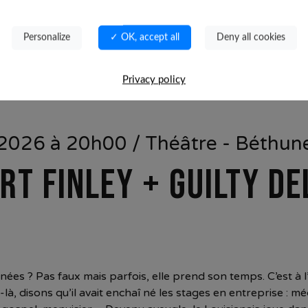
Personalize
✓ OK, accept all
Deny all cookies
Privacy policy
2026 à 20h00 / Théâtre - Béthun
RT FINLEY + GUILTY DE
nées ? Pas faux mais parfois, elle prend son temps. C’est 
à, disons qu’il avait enchaî né les stages en entreprise : m