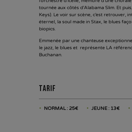
l’orchestre d’icelle, membre d’une choral
tournée aux côtés d’Alabama Slim. Et puis
Keys). Le voir sur scène, c’est retrouver, 
éternel, la soul made in Stax, le blues fa
biopics.
Emmenée par une chanteuse exceptionnelle 
le jazz, le blues et représente LA référ
Buchanan.
Tarif
NORMAL : 25€
JEUNE : 13€