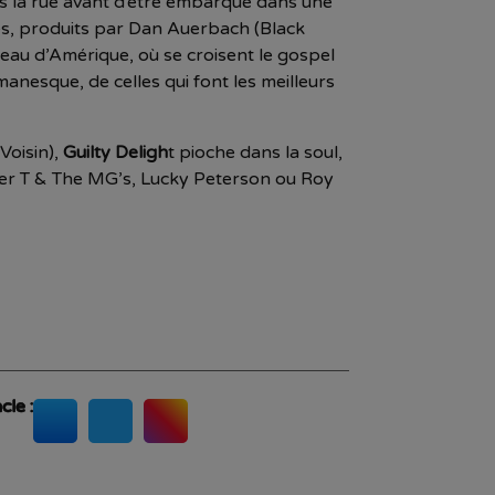
ns la rue avant d’être embarqué dans une
res, produits par Dan Auerbach (Black
rceau d’Amérique, où se croisent le gospel
manesque, de celles qui font les meilleurs
Voisin),
Guilty Deligh
t pioche dans la soul,
ker T & The MG’s, Lucky Peterson ou Roy
cle :