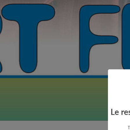
Le re
T