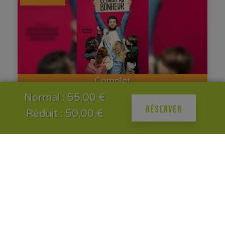
Complet
Normal : 55,00 €
(COMPLET) OLIVIER DE BENOIST
06
RÉSERVER
Réduit : 50,00 €
OLIVIER DE BENOIST "Le Droit au
NOV.
Bonheur" L'Agence des Artistes...
20h00
Théâtre - Béthune