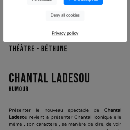
Deny all cookies
Production extérieure
Privacy policy
mardi 01 décembre 2026 à 20h00 /
Théâtre - Béthune
CHANTAL LADESOU
HUMOUR
Présenter le nouveau spectacle de
Chantal
Ladesou
revient à présenter Chantal Iconique elle
même , son caractère , sa manière de dire, de voir