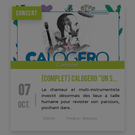
CONCERT
Complet
(COMPLET) CALOGERO "UN SOIR DANS LES THEATRES"
07
Le chanteur et multi-instrumentiste
investit désormais des lieux à taille
OCT.
humaine pour revisiter son parcours,
piochant dans...
20h00
Théâtre - Béthune