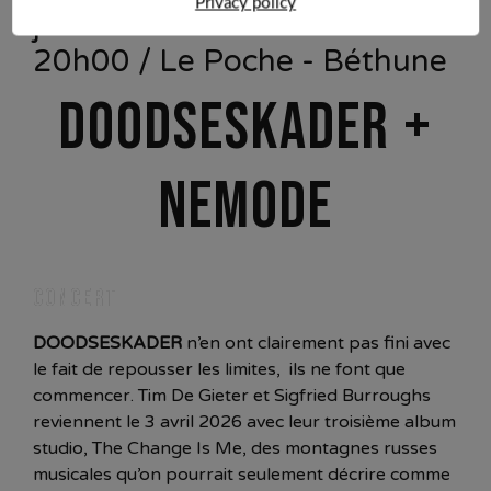
Privacy policy
jeudi 01 octobre 2026 à
20h00 / Le Poche - Béthune
DOODSESKADER +
NEMODE
CONCERT
DOODSESKADER
n’en ont clairement pas fini avec
le fait de repousser les limites, ils ne font que
commencer. Tim De Gieter et Sigfried Burroughs
reviennent le 3 avril 2026 avec leur troisième album
studio, The Change Is Me, des montagnes russes
musicales qu’on pourrait seulement décrire comme