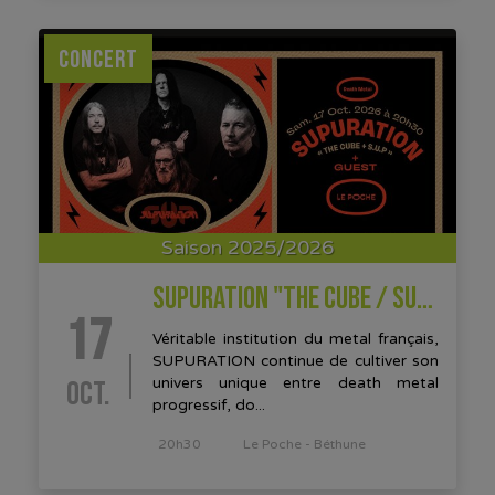
CONCERT
Saison 2025/2026
SUPURATION "THE CUBE / SUP + GUEST
17
Véritable institution du metal français,
SUPURATION continue de cultiver son
OCT.
univers unique entre death metal
progressif, do...
20h30
Le Poche - Béthune