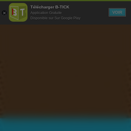
Télécharger B-TICK
MENU
VOIR
Application Gratuite
Disponible sur Sur Google Play