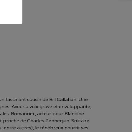
 fascinant cousin de Bill Callahan. Une
gnes. Avec sa voix grave et enveloppante,
tales. Romancier, acteur pour Blandine
rit proche de Charles Pennequin. Solitaire
 entre autres), le ténébreux nourrit ses