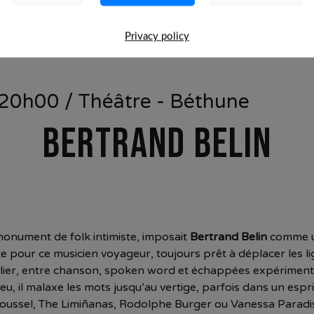
Privacy policy
 20h00 / Théâtre - Béthune
BERTRAND BELIN
monument de folk intimiste, imposait
Bertrand Belin
comme un
e pour ce musicien voyageur, toujours prêt à déplacer les li
ingulier, entre chanson, spoken word et échappées expérimen
rieu, il malaxe les mots jusqu’au vertige, parfois dans un esp
oussel, The Limiñanas, Rodolphe Burger ou Vanessa Paradis,