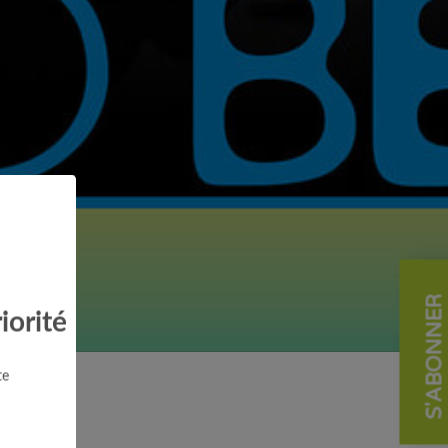
S'ABONNER
iorité
te