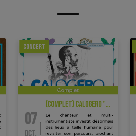
CONCERT
Complet
(COMPLET) CALOGERO "UN SOIR DANS LES THEATRES"
07
t
Le chanteur et multi-
e
instrumentiste investit désormais
t
des lieux à taille humaine pour
OCT.
r
revisiter son parcours, piochant