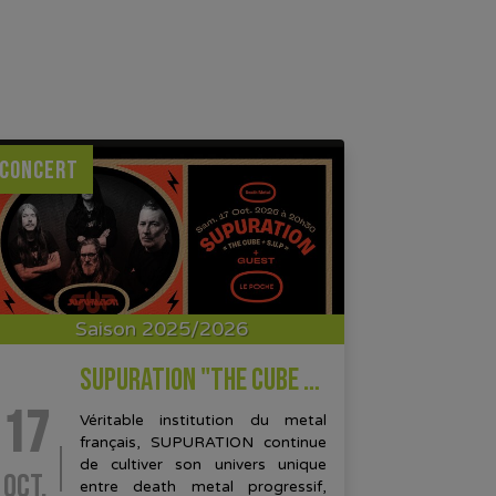
CONCERT
Saison 2025/2026
SUPURATION "THE CUBE / SUP + GUEST
17
Véritable institution du metal
français, SUPURATION continue
de cultiver son univers unique
OCT.
entre death metal progressif,