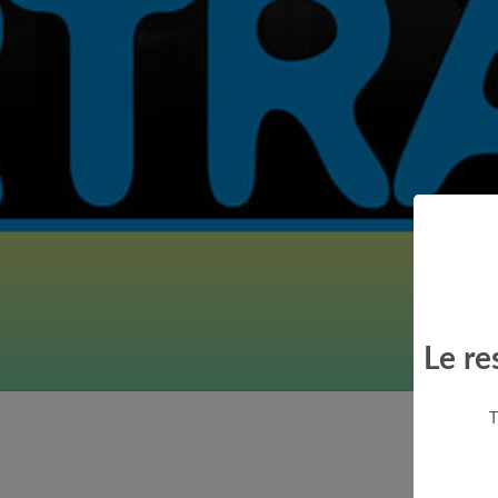
Le re
T