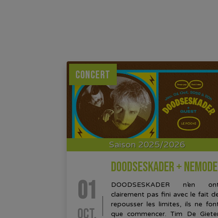
CONCERT
Saison 2025/2026
DOODSESKADER + NEMODE
01
DOODSESKADER n’en on
clairement pas fini avec le fait d
repousser les limites, ils ne fon
OCT.
que commencer. Tim De Giete