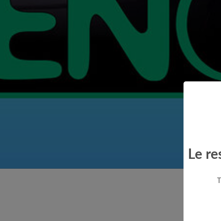
Le re
T