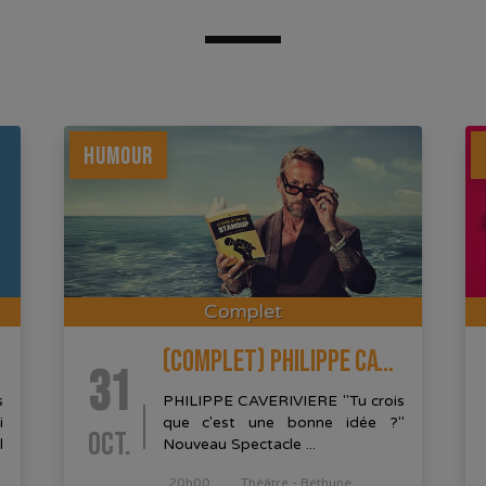
HUMOUR
Complet
(COMPLET) PHILIPPE CAVERIVIÈRE
31
s
PHILIPPE CAVERIVIERE "Tu crois
i
que c'est une bonne idée ?"
OCT.
l
Nouveau Spectacle ...
20h00
Théâtre - Béthune