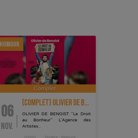
HUMOUR
Complet
(COMPLET) OLIVIER DE BENOIST
06
OLIVIER DE BENOIST "Le Droit
au Bonheur" L'Agence des
NOV.
Artistes...
20h00
Théâtre - Béthune