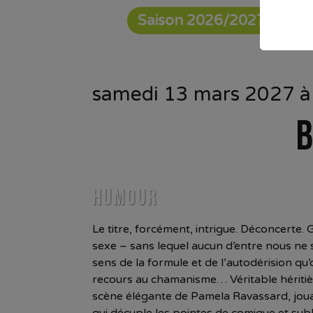
Saison 2026/2027
samedi 13 mars 2027 à
B
HUMOUR
Le titre, forcément, intrigue. Déconcerte. G
sexe – sans lequel aucun d’entre nous ne s
sens de la formule et de l’autodérision qu
recours au chamanisme… Véritable héritièr
scène élégante de Pamela Ravassard, joua
qui décuple les pointes de comique et subl