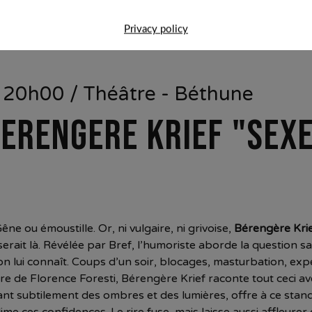
Privacy policy
 20h00 / Théâtre - Béthune
ERENGERE KRIEF "SEX
êne ou émoustille. Or, ni vulgaire, ni grivoise,
Bérengère Kri
erait là. Révélée par Bref, l’humoriste aborde la question s
’on lui connaît. Coups d’un soir, blocages, masturbation, ex
e de Florence Foresti, Bérengère Krief raconte tout ceci a
nt subtilement des ombres et des lumières, offre à ce stan
ime ces confidences. Le rire fuse, mais laisse aussi affleure