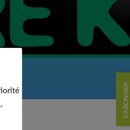
S'ABONNER
iorité
te
Normal : 36,00 €
Réduit : 33,00 €