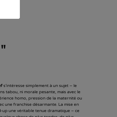
E"
ef
s’intéresse simplement à un sujet – le
ans tabou, ni morale pesante, mais avec le
périence homo, pression de la maternité ou
vec une franchise désarmante. La mise en
d-up une véritable tenue dramatique – ce
r quelque chose de plus tendre, de plus