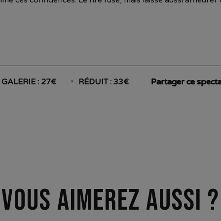
GALERIE : 27€
RÉDUIT : 33€
Partager ce specta
Vous aimerez aussi ?