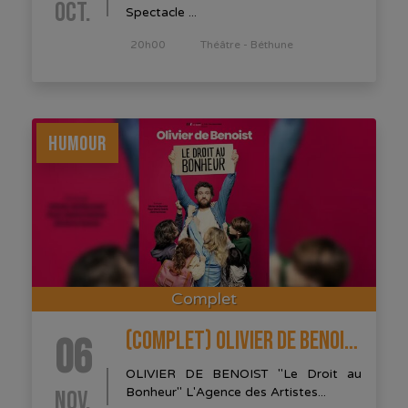
OCT.
Spectacle ...
20h00
Théâtre - Béthune
HUMOUR
Complet
(COMPLET) OLIVIER DE BENOIST
06
OLIVIER DE BENOIST "Le Droit au
NOV.
Bonheur" L'Agence des Artistes...