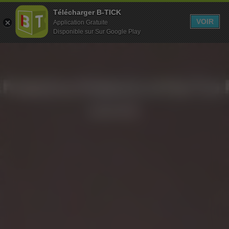
Télécharger B-TICK
MENU
VOIR
Application Gratuite
Disponible sur Sur Google Play