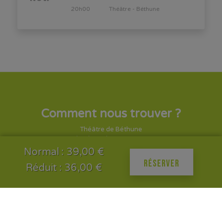
20h00
Théâtre - Béthune
Comment nous trouver ?
Théâtre de Béthune
boulevard Victor Hugo
62400 Béthune
Normal : 39,00 €
RÉSERVER
Réduit : 36,00 €